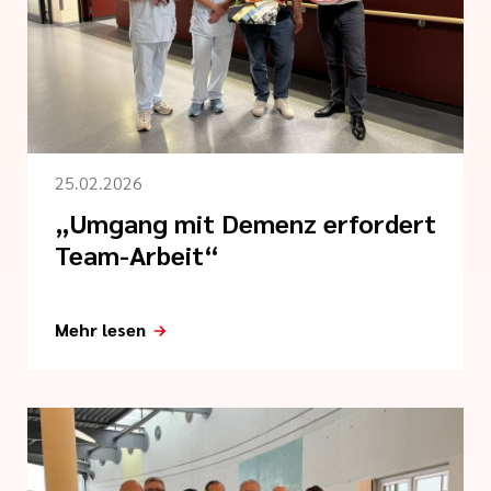
hrenamt
inikum Saarbrücken
 Informationen zum
giene
ukunftsgesetz
25.02.2026
„Umgang mit Demenz erfordert
ialisierte
Betreuung in
Team-Arbeit“
Mehr lesen
sangebote