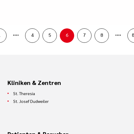
....
....
1
4
5
6
7
8
Kliniken & Zentren
St. Theresia
St. Josef Dudweiler