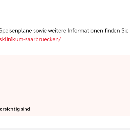
Speisenpläne sowie weitere Informationen finden Sie 
asklinikum-saarbruecken/
dliche Diäten und Kostformen, die zu Ihrem Wohlbefi
ngen bei unterschiedlichsten Unverträglichkeiten wie 
leichter, wenn im Essen Gutes drinsteckt. Mit unsere
ent ermöglicht eine sicherere und ausgewogene Ern
rsichtig sind
en!
swahl beachten