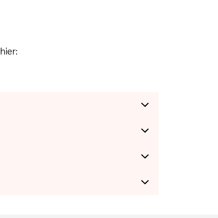
hier:
nden beitragen. Ohne Kompromisse beim
Link kopieren
z. B. Gluten-, Lactose- oder
Link kopieren
m Angebot mit vielen wertvollen
ährung bei Kau- und
Link kopieren
Link kopieren