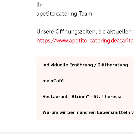
Ihr
apetito catering Team
Unsere Öffnungszeiten, die aktuellen 
https://www.apetito-catering.de/carit
Individuelle Ernährung / Diätberatung
Wir sind spezialisiert auf unterschie
meinCafé
Genuss bieten wir Ihnen spezielle Lösu
Fructoseintoleranz.
Restaurant "Atrium" - St. Theresia
Einfach genießen! Das sagt sich umso 
Ein ganzheitliches Dysphagiemanagem
Warum wir bei manchen Lebensmitteln vo
Zutaten sorgen wir für Ihr Wohlbefind
Schluckbeschwerden.
Was wir bei unserer Speisenau