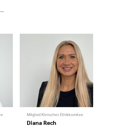
h.berger@caritasklinikum.de
ee
Mitglied Klinisches Ethikkomitee
Diana Rech