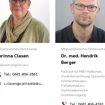
llvertretende Vorsitzende
Mitglied Klinisches Ethikkomit
orinna Clasen
Dr. med. Hendrik
Berger
nikseelsorgerin (ev.)
Facharzt für HNO-Heilkunde,
Tel.: 0681 406-2861
Zusatzbezeichnung: Spezielle
Schmerztherapie,
c.clasen@caritasklinikum.de
Palliativmedizin,
Suchtmedizinische
Grundversorgung
Tel.: 0681 406-4392