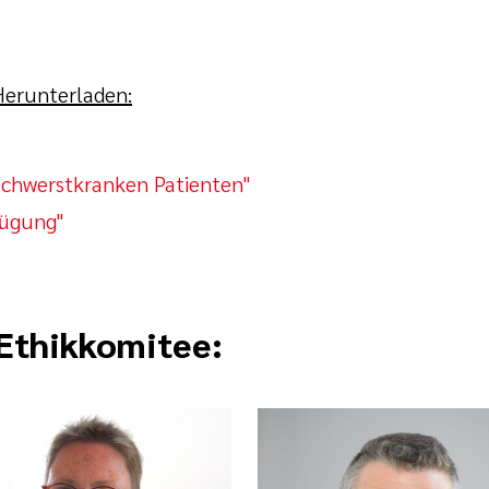
 Herunterladen:
 schwerstkranken Patienten"
fügung"
 Ethikkomitee: