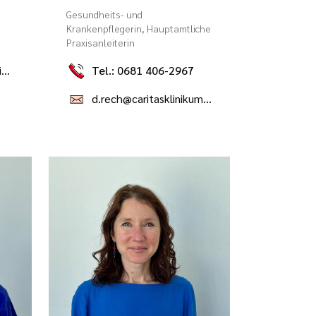
Gesundheits- und
Krankenpflegerin, Hauptamtliche
Praxisanleiterin
i.ostertag@caritasklinikum.de
Tel.: 0681 406-2967
d.rech@caritasklinikum.de