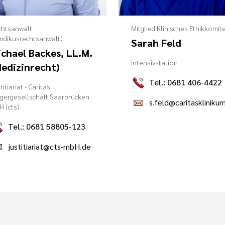
chtsanwalt
Mitglied Klinisches Ethikkomit
ndikusrechtsanwalt)
Sarah Feld
chael Backes, LL.M.
Intensivstation
edizinrecht)
Tel.: 0681 406-4422
titiariat - Caritas
gergesellschaft Saarbrücken
 (cts)
Tel.: 0681 58805-123
justitiariat@cts-mbH.de