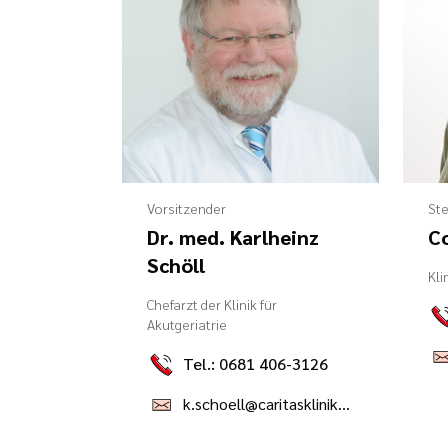
Vorsitzender
Ste
Dr. med. Karlheinz
C
Schöll
Kli
Chefarzt der Klinik für
Akutgeriatrie
Tel.: 0681 406-3126
k.schoell@caritasklinikum.de