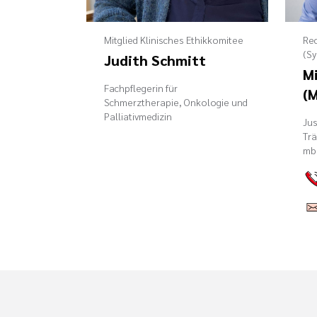
Mitglied Klinisches Ethikkomitee
Re
(Sy
Judith Schmitt
Mi
Fachpflegerin für
(M
Schmerztherapie, Onkologie und
Palliativmedizin
Jus
Trä
mbH