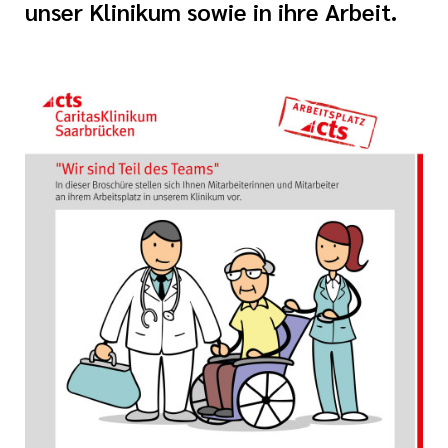
unser Klinikum sowie in ihre Arbeit.
Ehrenamt
inikum
ird digital -
n zum
ygiene
zukunftsgesetz
zialisierte
 Betreuung in
sangebote