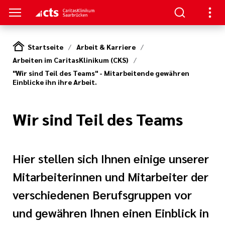
Startseite
Arbeit & Karriere
Arbeiten im CaritasKlinikum (CKS)
SUCHER
ERE
"Wir sind Teil des Teams" - Mitarbeitende gewähren
Einblicke ihn ihre Arbeit.
llenangebote
ken / Orientierung
ion
gen
Wir sind Teil des Teams
Studium,
ner von A-Z
n zur Pflege
nen und
zu Ihrem
(cts)
Hier stellen sich Ihnen einige unserer
iterbildung
itasKlinikum
Mitarbeiterinnen und Mitarbeiter der
s Aufenthalts
nden
verschiedenen Berufsgruppen vor
um (CKS)
ilfen
ke
und gewähren Ihnen einen Einblick in