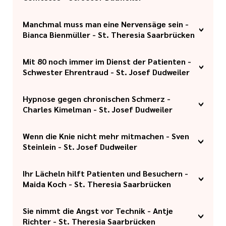
Ohne Technik geht auch im
Manchmal muss man eine Nervensäge sein -
Link kopieren
Bianca Bienmüller - St. Theresia Saarbrücken
Krankenhaus nicht - Peter Comtesse
hält sie am Laufen
Bianca Bienmüller ist eine der
Mit 80 noch immer im Dienst der Patienten -
Link kopieren
Schwester Ehrentraud - St. Josef Dudweiler
wenigen studierten Hygienemanager
bundesweit.
Heute versorgt Ordensschwester
Hypnose gegen chronischen Schmerz -
Link kopieren
Charles Kimelman - St. Josef Dudweiler
Ehrentraud die Patienten mit
Lesestoff
Psychologe Charles Kimelman will
Wenn die Knie nicht mehr mitmachen - Sven
Link kopieren
Steinlein - St. Josef Dudweiler
erreichen, dass Patienten weniger
Medikamente brauchen.
Als Oberarzt der Orthopädie gehören
Ihr Lächeln hilft Patienten und Besuchern -
Link kopieren
Maida Koch - St. Theresia Saarbrücken
Operationen am Kniegelenk zu
seinen Spezialgebieten.
Maida Koch ist seit 25 Jahren
Sie nimmt die Angst vor Technik - Antje
Link kopieren
Richter - St. Theresia Saarbrücken
Rezeptionistin im CaritasKlinikum