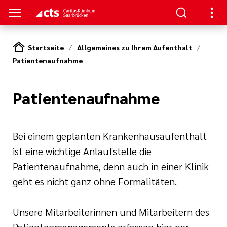
Startseite
Allgemeines zu Ihrem Aufenthalt
Patientenaufnahme
SUCHER
ERE
llenangebote
ken / Orientierung
ion
Patientenaufnahme
gen
Studium,
ner von A-Z
n zur Pflege
nen und
zu Ihrem
Bei einem geplanten Krankenhausaufenthalt
(cts)
ist eine wichtige Anlaufstelle die
iterbildung
Patientenaufnahme, denn auch in einer Klinik
itasKlinikum
s Aufenthalts
nden
geht es nicht ganz ohne Formalitäten.
um (CKS)
ilfen
ke
Unsere Mitarbeiterinnen und Mitarbeitern des