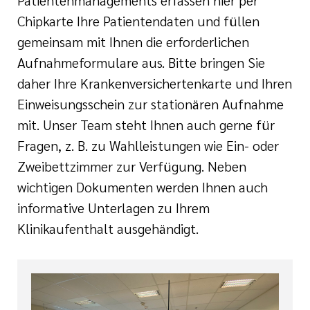
Patientenmanagements erfassen hier per
Chipkarte Ihre Patientendaten und füllen
Ehrenamt
gemeinsam mit Ihnen die erforderlichen
Aufnahmeformulare aus. Bitte bringen Sie
inikum
ird digital -
daher Ihre Krankenversichertenkarte und Ihren
n zum
Einweisungsschein zur stationären Aufnahme
ygiene
zukunftsgesetz
mit. Unser Team steht Ihnen auch gerne für
Fragen, z. B. zu Wahlleistungen wie Ein- oder
zialisierte
Zweibettzimmer zur Verfügung. Neben
 Betreuung in
wichtigen Dokumenten werden Ihnen auch
informative Unterlagen zu Ihrem
sangebote
Klinikaufenthalt ausgehändigt.