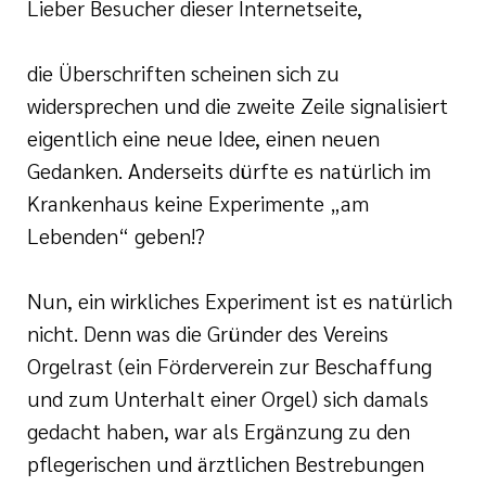
Lieber Besucher dieser Internetseite,
Ehrenamt
die Überschriften scheinen sich zu
inikum
widersprechen und die zweite Zeile signalisiert
ird digital -
eigentlich eine neue Idee, einen neuen
n zum
Gedanken. Anderseits dürfte es natürlich im
ygiene
zukunftsgesetz
Krankenhaus keine Experimente „am
Lebenden“ geben!?
zialisierte
 Betreuung in
Nun, ein wirkliches Experiment ist es natürlich
nicht. Denn was die Gründer des Vereins
sangebote
Orgelrast (ein Förderverein zur Beschaffung
und zum Unterhalt einer Orgel) sich damals
gedacht haben, war als Ergänzung zu den
pflegerischen und ärztlichen Bestrebungen