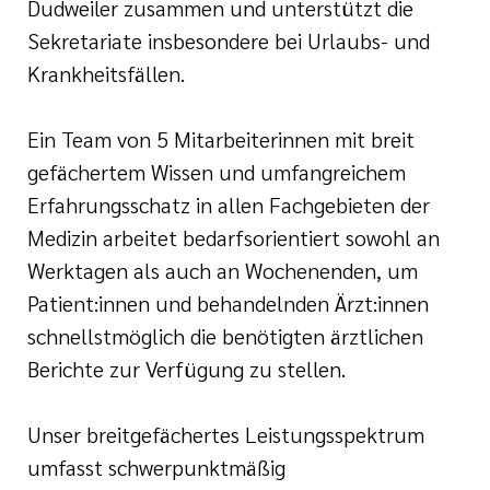
Dudweiler zusammen und unterstützt die
Ehrenamt
Sekretariate insbesondere bei Urlaubs- und
Krankheitsfällen.
inikum
ird digital -
Ein Team von 5 Mitarbeiterinnen mit breit
n zum
gefächertem Wissen und umfangreichem
ygiene
zukunftsgesetz
Erfahrungsschatz in allen Fachgebieten der
Medizin arbeitet bedarfsorientiert sowohl an
zialisierte
 Betreuung in
Werktagen als auch an Wochenenden, um
Patient:innen und behandelnden Ärzt:innen
schnellstmöglich die benötigten ärztlichen
sangebote
Berichte zur Verfügung zu stellen.
Unser breitgefächertes Leistungsspektrum
umfasst schwerpunktmäßig