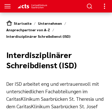
Startseite
Unternehmen
Ansprechpartner von A-Z
SUCHER
ERE
Interdisziplinärer Schreibdienst (ISD)
llenangebote
ken / Orientierung
ion
gen
Interdisziplinärer
Studium,
ner von A-Z
n zur Pflege
Schreibdienst (ISD)
nen und
zu Ihrem
(cts)
iterbildung
Der ISD arbeitet eng und vertrauensvoll mit
itasKlinikum
s Aufenthalts
nden
unterschiedlichen Fachabteilungen im
CaritasKlinikum Saarbrücken St. Theresia und
um (CKS)
ilfen
ke
dem CaritasKlinikum Saarbrücken St. Josef