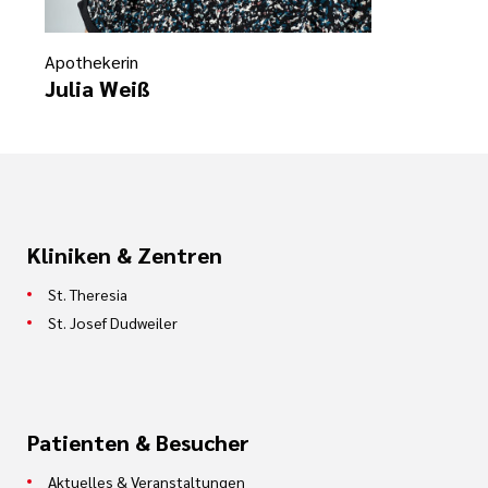
Ehrenamt
Apothekerin
Julia Weiß
inikum
ird digital -
n zum
ygiene
zukunftsgesetz
zialisierte
Kliniken & Zentren
 Betreuung in
St. Theresia
St. Josef Dudweiler
sangebote
Patienten & Besucher
Aktuelles & Veranstaltungen