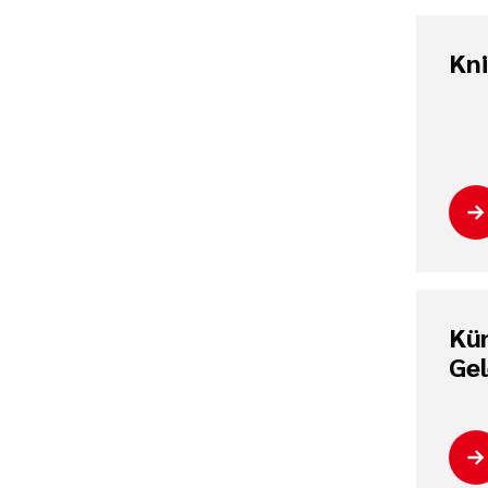
Kn
Kün
Ge