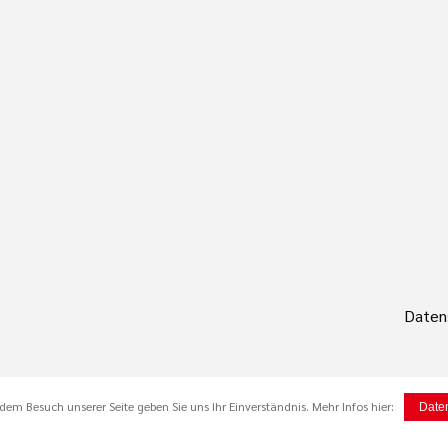
Datens
em Besuch unserer Seite geben Sie uns Ihr Einverständnis. Mehr Infos hier:
Date