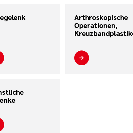
iegelenk
Arthroskopische
Operationen,
Kreuzbandplastik
stliche
lenke