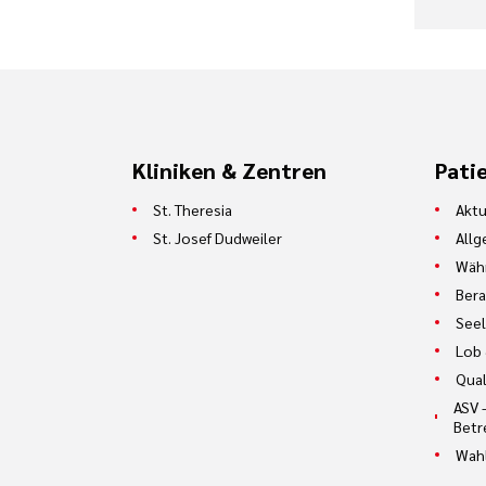
Kliniken & Zentren
Pati
St. Theresia
Aktu
St. Josef Dudweiler
Allg
Währ
Bera
Seel
Lob 
Qual
ASV 
Betr
Wah