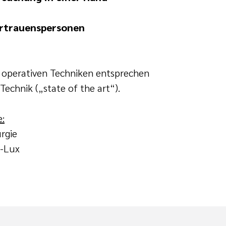
ertrauenspersonen
 operativen Techniken entsprechen
echnik („state of the art“).
e:
rgie
-Lux