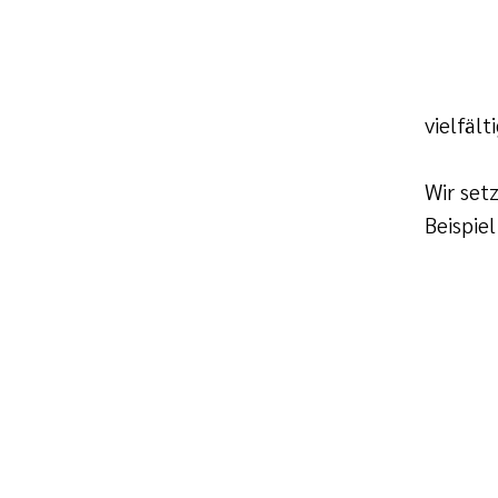
vielfäl
Wir set
Beispie