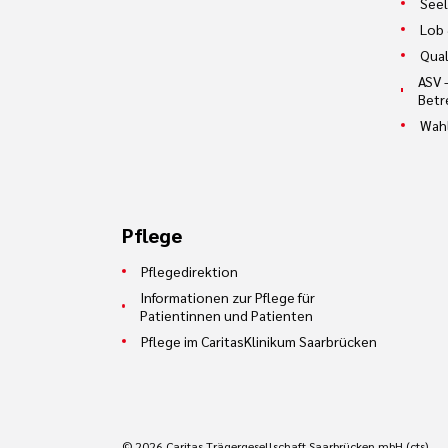
Seel
Lob 
Qual
ASV 
Betr
Wah
Pflege
Pflegedirektion
Informationen zur Pflege für
Patientinnen und Patienten
Pflege im CaritasKlinikum Saarbrücken
© 2026 Caritas Trägergesellschaft Saarbrücken mbH (cts)