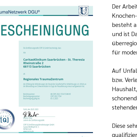
Der Arbei
Knochen- 
besteht 
und ist D
überregi
für moder
Auf Unfal
bzw. Verl
Haushalt,
schonend
stehende
Diese seh
qualifizi