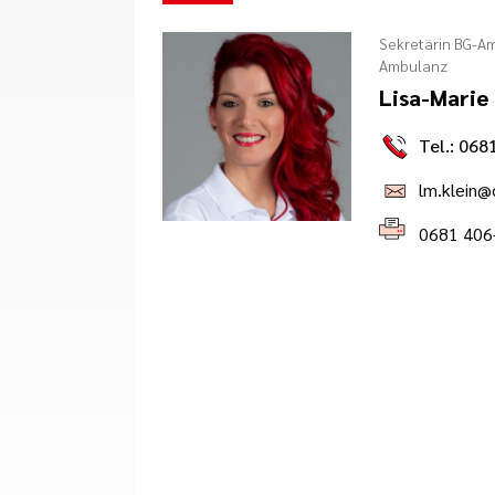
Sekretärin BG-Am
Ambulanz
Lisa-Marie 
Tel.: 068
lm.klein@
0681 406