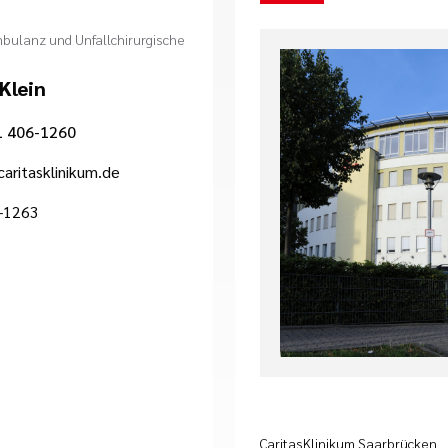
bulanz und Unfallchirurgische
Klein
1 406-1260
caritasklinikum.de
-1263
CaritasKlinikum Saarbrücken