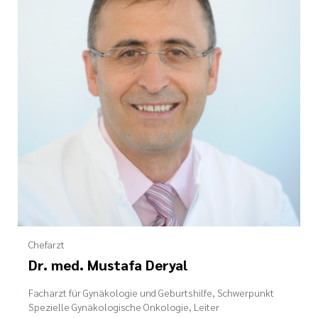
Ehrenamt
inikum
ird digital -
n zum
ygiene
zukunftsgesetz
zialisierte
 Betreuung in
sangebote
Chefarzt
Dr. med. Mustafa Deryal
Facharzt für Gynäkologie und Geburtshilfe, Schwerpunkt
Spezielle Gynäkologische Onkologie, Leiter