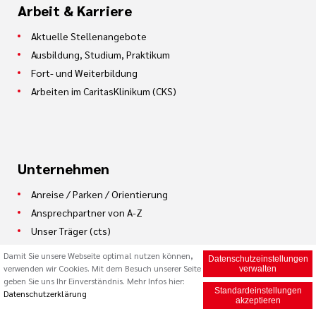
Arbeit & Karriere
Aktuelle Stellenangebote
Ausbildung, Studium, Praktikum
Fort- und Weiterbildung
Arbeiten im CaritasKlinikum (CKS)
Unternehmen
Anreise / Parken / Orientierung
Ansprechpartner von A-Z
Unser Träger (cts)
Helfen & Spenden
Damit Sie unsere Webseite optimal nutzen können,
Datenschutzeinstellungen
Klinikapotheke
verwenden wir Cookies. Mit dem Besuch unserer Seite
verwalten
geben Sie uns Ihr Einverständnis. Mehr Infos hier:
Vereine
Standardeinstellungen
Datenschutzerklärung
akzeptieren
Informationen zum Krankenhauszukunftsgesetz (KHZG)