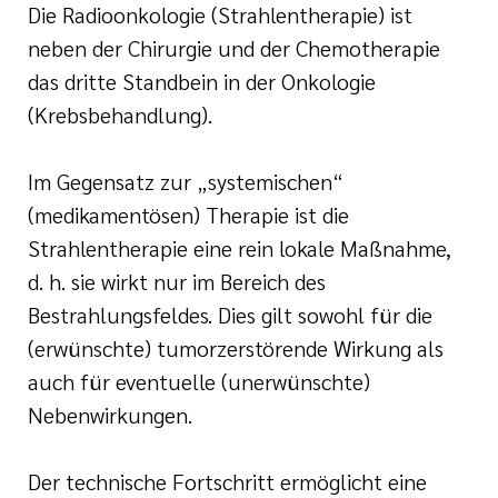
Die Radioonkologie (Strahlentherapie) ist
Ehrenamt
neben der Chirurgie und der Chemotherapie
das dritte Standbein in der Onkologie
inikum
(Krebsbehandlung).
ird digital -
n zum
ygiene
zukunftsgesetz
Im Gegensatz zur „systemischen“
(medikamentösen) Therapie ist die
Strahlentherapie eine rein lokale Maßnahme,
zialisierte
 Betreuung in
d. h. sie wirkt nur im Bereich des
Bestrahlungsfeldes. Dies gilt sowohl für die
(erwünschte) tumorzerstörende Wirkung als
sangebote
auch für eventuelle (unerwünschte)
Nebenwirkungen.
Der technische Fortschritt ermöglicht eine