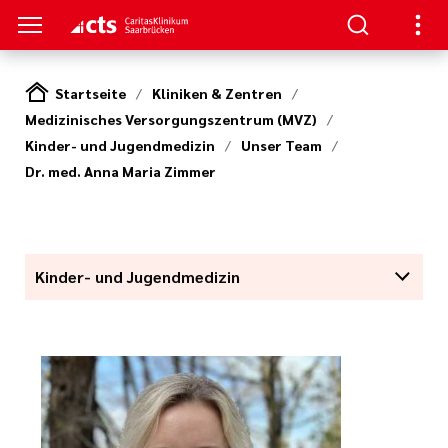
Startseite
Kliniken & Zentren
Medizinisches Versorgungszentrum (MVZ)
SUCHER
ERE
Kinder- und Jugendmedizin
Unser Team
llenangebote
ken / Orientierung
ion
Dr. med. Anna Maria Zimmer
gen
Studium,
ner von A-Z
n zur Pflege
nen und
zu Ihrem
Kinder- und Jugendmedizin
(cts)
iterbildung
itasKlinikum
s Aufenthalts
nden
um (CKS)
ilfen
ke