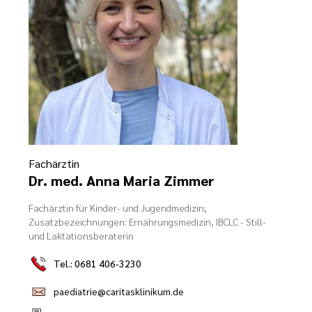
Ehrenamt
inikum
ird digital -
n zum
ygiene
zukunftsgesetz
zialisierte
Fachärztin
 Betreuung in
Dr. med. Anna Maria Zimmer
Fachärztin für Kinder- und Jugendmedizin;
Zusatzbezeichnungen: Ernährungsmedizin, IBCLC - Still-
sangebote
und Laktationsberaterin
Tel.: 0681 406-3230
paediatrie@caritasklinikum.de