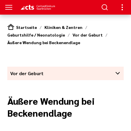
Startseite
Kliniken & Zentren
Geburtshilfe / Neonatologie
Vor der Geburt
SUCHER
ERE
Äußere Wendung bei Beckenendlage
llenangebote
ken / Orientierung
ion
gen
Studium,
ner von A-Z
n zur Pflege
Vor der Geburt
nen und
zu Ihrem
(cts)
iterbildung
Äußere Wendung bei
itasKlinikum
s Aufenthalts
nden
Beckenendlage
um (CKS)
ilfen
ke