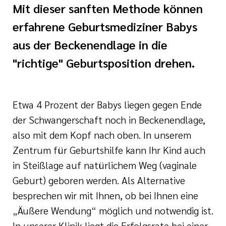
Mit dieser sanften Methode können
Ehrenamt
erfahrene Geburtsmediziner Babys
aus der Beckenendlage in die
inikum
ird digital -
"richtige" Geburtsposition drehen.
n zum
ygiene
zukunftsgesetz
Etwa 4 Prozent der Babys liegen gegen Ende
zialisierte
der Schwangerschaft noch in Beckenendlage,
 Betreuung in
also mit dem Kopf nach oben. In unserem
Zentrum für Geburtshilfe kann Ihr Kind auch
in Steißlage auf natürlichem Weg (vaginale
sangebote
Geburt) geboren werden. Als Alternative
besprechen wir mit Ihnen, ob bei Ihnen eine
„Äußere Wendung“ möglich und notwendig ist.
In unserer Klinik liegt die Erfolgsrate bei einer