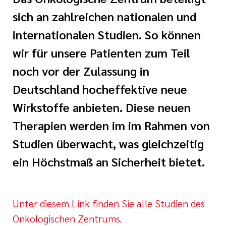
sich an zahlreichen nationalen und
Ehrenamt
internationalen Studien. So können
inikum
wir für unsere Patienten zum Teil
ird digital -
noch vor der Zulassung in
n zum
ygiene
zukunftsgesetz
Deutschland hocheffektive neue
Wirkstoffe anbieten. Diese neuen
zialisierte
Therapien werden im im Rahmen von
 Betreuung in
Studien überwacht, was gleichzeitig
ein Höchstmaß an Sicherheit bietet.
sangebote
Unter diesem Link finden Sie alle Studi
en des
Onkologischen Zentrums.