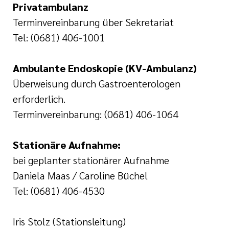
Privatambulanz
Ehrenamt
Terminvereinbarung über Sekretariat
Tel: (0681) 406-1001
inikum
ird digital -
Ambulante Endoskopie (KV-Ambulanz)
n zum
ygiene
zukunftsgesetz
Überweisung durch Gastroenterologen
erforderlich.
Terminvereinbarung: (0681) 406-1064
zialisierte
 Betreuung in
Stationäre Aufnahme:
bei geplanter stationärer Aufnahme
sangebote
Daniela Maas / Caroline Büchel
Tel: (0681) 406-4530
Iris Stolz (Stationsleitung)