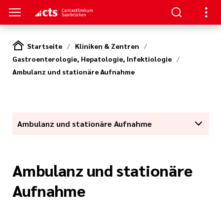
Startseite
Kliniken & Zentren
Gastroenterologie, Hepatologie, Infektiologie
SUCHER
ERE
Ambulanz und stationäre Aufnahme
llenangebote
ken / Orientierung
ion
gen
Studium,
ner von A-Z
n zur Pflege
Ambulanz und stationäre Aufnahme
nen und
zu Ihrem
(cts)
iterbildung
Ambulanz und stationäre
itasKlinikum
s Aufenthalts
nden
Aufnahme
um (CKS)
ilfen
ke