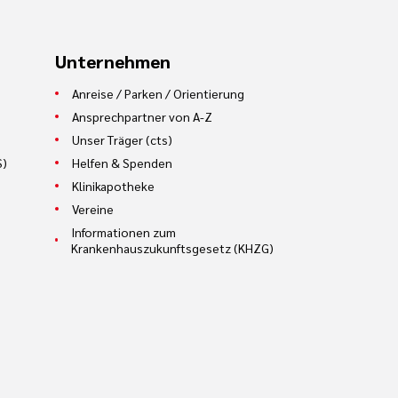
fessionellen Krankenhäusern?“ In:
Unternehmen
hzwei-Verlag Heidelberg, 2015; ISBN
Anreise / Parken / Orientierung
litätsgestaltung“ - Hamburger Fern-
Ansprechpartner von A-Z
Unser Träger (cts)
16
S)
Helfen & Spenden
r Fern-Hochschule, Studiengang
Klinikapotheke
Vereine
B. Hahne – In: Management und
Informationen zum
Krankenhauszukunftsgesetz (KHZG)
ngshilfen“ - 2011, Symposion –