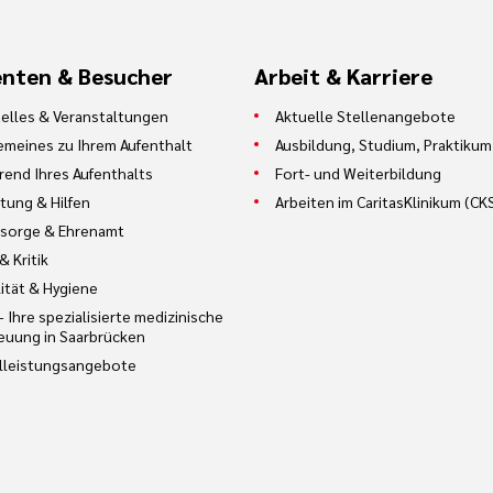
cher Form beim WEKA-Verlag, 2018
Pflicht für eine bessere Versorgungsqualität in kon
enten & Besucher
Arbeit & Karriere
h Ethik und Identität“ hrsg. v. G. Hellmann, medhoc
elles & Veranstaltungen
Aktuelle Stellenangebote
ißat): Studienbrief „Qualitätsanforderungen und Qua
emeines zu Ihrem Aufenthalt
Ausbildung, Studium, Praktikum
end Ihres Aufenthalts
Fort- und Weiterbildung
nagement, Modul Stationäre Krankenversorgung, 20
tung & Hilfen
Arbeiten im CaritasKlinikum (CK
anforderungen und Qualitätsgestaltung“ - Hamburge
sorge & Ehrenamt
re Krankenversorgung, 2013
& Kritik
genen Weges“ – Interview von H.-H. Herzog mit Dr. 
ität & Hygiene
– Ihre spezialisierte medizinische
 – 23
euung in Saarbrücken
 Krankenhaus – Konzepte, Methoden, Implementieru
lleistungsangebote
939707 53 0