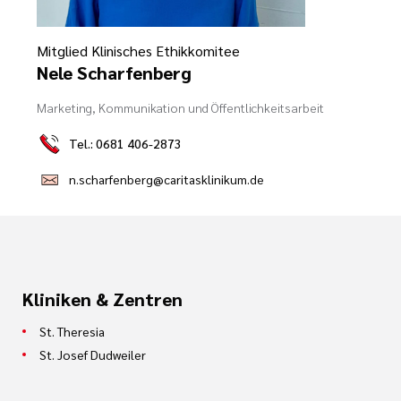
Ehrenamt
Mitglied Klinisches Ethikkomitee
Nele Scharfenberg
inikum
ird digital -
Marketing, Kommunikation und Öffentlichkeitsarbeit
n zum
ygiene
zukunftsgesetz
Tel.: 0681 406-2873
n.scharfenberg@caritasklinikum.de
zialisierte
 Betreuung in
sangebote
Kliniken & Zentren
St. Theresia
St. Josef Dudweiler