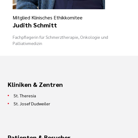
Ehrenamt
Mitglied Klinisches Ethikkomitee
Judith Schmitt
inikum
ird digital -
Fachpflegerin für Schmerztherapie, Onkologie und
n zum
Palliativmedizin
ygiene
zukunftsgesetz
zialisierte
 Betreuung in
Kliniken & Zentren
St. Theresia
sangebote
St. Josef Dudweiler
Patienten & Besucher