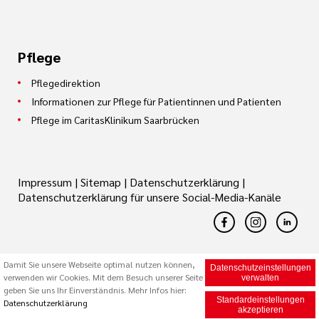
Pflege
Pflegedirektion
Informationen zur Pflege für Patientinnen und Patienten
Pflege im CaritasKlinikum Saarbrücken
Impressum
|
Sitemap
|
Datenschutzerklärung
|
Datenschutzerklärung für unsere Social-Media-Kanäle
Damit Sie unsere Webseite optimal nutzen können,
Datenschutzeinstellungen
verwenden wir Cookies. Mit dem Besuch unserer Seite
© 2026 Caritas Trägergesellschaft Saarbrücken mbH (cts)
verwalten
geben Sie uns Ihr Einverständnis. Mehr Infos hier:
Standardeinstellungen
Datenschutzerklärung
akzeptieren