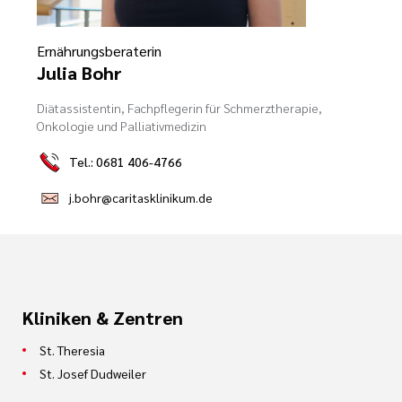
Ehrenamt
Ernährungsberaterin
Julia Bohr
inikum
ird digital -
Diätassistentin, Fachpflegerin für Schmerztherapie,
n zum
Onkologie und Palliativmedizin
ygiene
zukunftsgesetz
Tel.: 0681 406-4766
zialisierte
j.bohr@caritasklinikum.de
 Betreuung in
sangebote
Kliniken & Zentren
St. Theresia
St. Josef Dudweiler