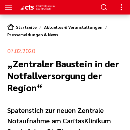
Startseite
Aktuelles & Veranstaltungen
Pressemeldungen & News
SUCHER
ERE
llenangebote
ken / Orientierung
ion
07.02.2020
gen
„Zentraler Baustein in der
Studium,
ner von A-Z
n zur Pflege
Notfallversorgung der
nen und
zu Ihrem
Region“
(cts)
iterbildung
itasKlinikum
s Aufenthalts
nden
Spatenstich zur neuen Zentrale
um (CKS)
Notaufnahme am CaritasKlinikum
ilfen
ke