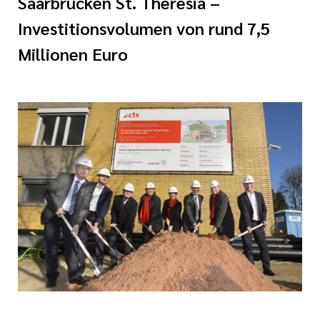
Saarbrücken St. Theresia –
Ehrenamt
Investitionsvolumen von rund 7,5
Millionen Euro
inikum
ird digital -
n zum
ygiene
zukunftsgesetz
zialisierte
 Betreuung in
sangebote