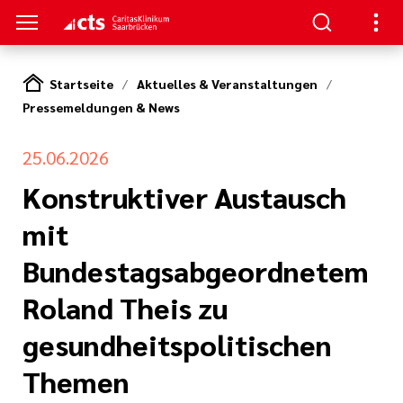
Startseite
Aktuelles & Veranstaltungen
Pressemeldungen & News
SUCHER
ERE
llenangebote
ken / Orientierung
ion
25.06.2026
gen
Konstruktiver Austausch
Studium,
ner von A-Z
n zur Pflege
mit
nen und
zu Ihrem
Bundestagsabgeordnetem
(cts)
iterbildung
Roland Theis zu
itasKlinikum
s Aufenthalts
nden
gesundheitspolitischen
um (CKS)
ilfen
Themen
ke