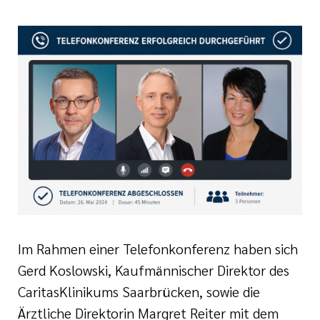
Ehrenamt
inikum
ird digital -
n zum
ygiene
zukunftsgesetz
zialisierte
 Betreuung in
sangebote
Im Rahmen einer Telefonkonferenz haben sich
Gerd Koslowski, Kaufmännischer Direktor des
CaritasKlinikums Saarbrücken, sowie die
Ärztliche Direktorin Margret Reiter mit dem