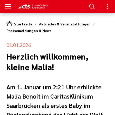
Startseite
Aktuelles & Veranstaltungen
Pressemeldungen & News
SUCHER
ERE
llenangebote
ken / Orientierung
ion
01.01.2026
gen
Herzlich willkommen,
Studium,
ner von A-Z
n zur Pflege
kleine Malia!
nen und
zu Ihrem
(cts)
iterbildung
Am 1. Januar um 2:21 Uhr erblickte
itasKlinikum
s Aufenthalts
nden
Malia Benoit im CaritasKlinikum
Saarbrücken als erstes Baby im
um (CKS)
ilfen
ke
Regionalverband das Licht der Welt