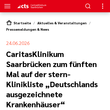
Startseite
Aktuelles & Veranstaltungen
Pressemeldungen & News
SUCHER
ERE
llenangebote
ken / Orientierung
ion
24.06.2026
gen
CaritasKlinikum
Studium,
ner von A-Z
n zur Pflege
Saarbrücken zum fünften
nen und
zu Ihrem
Mal auf der stern-
(cts)
iterbildung
Klinikliste „Deutschlands
itasKlinikum
s Aufenthalts
nden
ausgezeichnete
um (CKS)
ilfen
Krankenhäuser“
ke