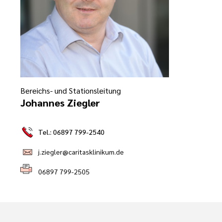
Ehrenamt
inikum
ird digital -
n zum
ygiene
zukunftsgesetz
Bereichs- und Stationsleitung
Johannes Ziegler
zialisierte
 Betreuung in
Tel.: 06897 799-2540
j.ziegler@caritasklinikum.de
sangebote
06897 799-2505