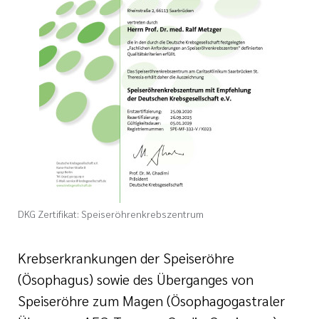
ikum Saarbrücken wird
ene
ationen zum
unftsgesetz (KHZG)
lisierte
treuung in
ngebote
DKG Zertifikat: Speiseröhrenkrebszentrum
Krebserkrankungen der Speiseröhre
(Ösophagus) sowie des Überganges von
Speiseröhre zum Magen (Ösophagogastraler