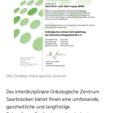
Ehrenamt
inikum
ird digital -
n zum
ygiene
zukunftsgesetz
zialisierte
 Betreuung in
DKG Zertifikat: Onkologisches Zentrum
sangebote
Das interdisziplinäre Onkologische Zentrum
Saarbrücken bietet Ihnen eine umfassende,
ganzheitliche und langfristige